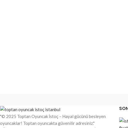
SON
"© 2025 Toptan Oyuncak İstoç – Hayal gücünü besleyen
oyuncaklar! Toptan oyuncakta güvenilir adresiniz."