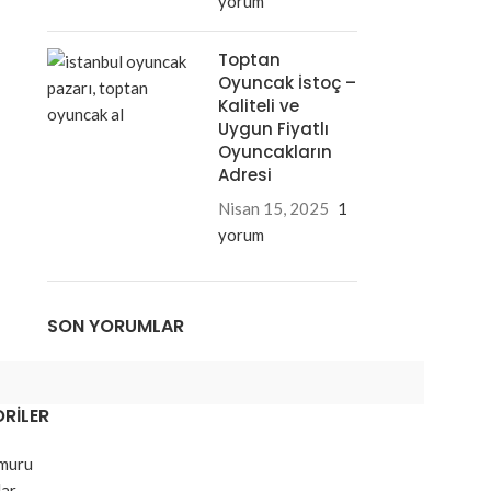
yorum
Toptan
Oyuncak İstoç –
Kaliteli ve
Uygun Fiyatlı
Oyuncakların
Adresi
Nisan 15, 2025
1
yorum
SON YORUMLAR
RILER
muru
ar