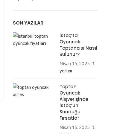
SON YAZILAR
İstoç’ta
Oyuncak
Toptancısı Nasıl
Bulunur?
Nisan 15, 2025
1
yorum
Toptan
Oyuncak
Alışverişinde
İstoç’un
Sunduğu
Fırsatlar
Nisan 15, 2025
1