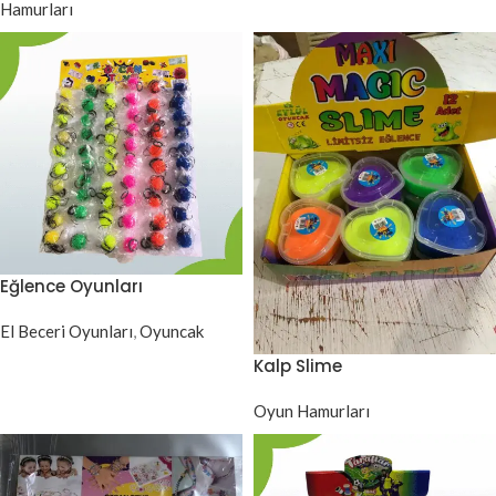
Hamurları
Eğlence Oyunları
El Beceri Oyunları
,
Oyuncak
Kalp Slime
Oyun Hamurları