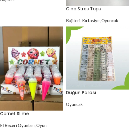
Cino Stres Topu
Bujiteri
,
Kırtasiye
,
Oyuncak
Düğün Parası
Oyuncak
Cornet Slime
El Beceri Oyunları
,
Oyun