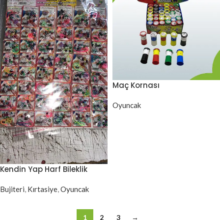
Maç Kornası
Oyuncak
Kendin Yap Harf Bileklik
Bujiteri
,
Kırtasiye
,
Oyuncak
1
2
3
→