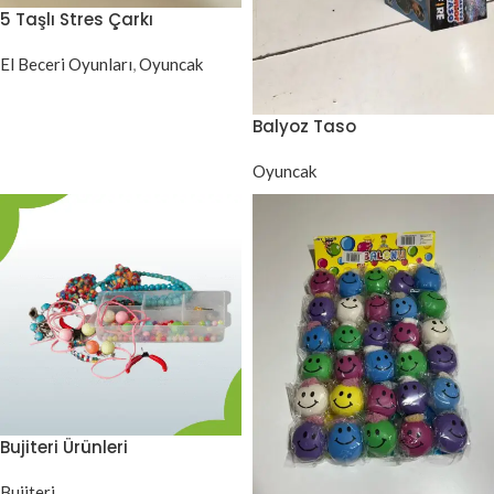
5 Taşlı Stres Çarkı
El Beceri Oyunları
,
Oyuncak
Balyoz Taso
Oyuncak
Bujiteri Ürünleri
Bujiteri