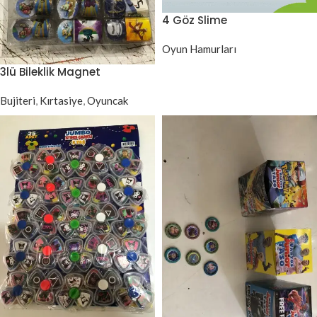
4 Göz Slime
Oyun Hamurları
3lü Bileklik Magnet
Bujiteri
,
Kırtasiye
,
Oyuncak