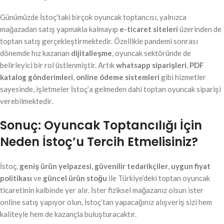
Günümüzde İstoç’taki birçok oyuncak toptancısı, yalnızca
mağazadan satış yapmakla kalmayıp
e-ticaret siteleri
üzerinden de
toptan satış gerçekleştirmektedir. Özellikle pandemi sonrası
dönemde hız kazanan
dijitalleşme
, oyuncak sektöründe de
belirleyici bir rol üstlenmiştir. Artık
whatsapp siparişleri
,
PDF
katalog gönderimleri
,
online ödeme sistemleri
gibi hizmetler
sayesinde, işletmeler İstoç’a gelmeden dahi toptan oyuncak siparişi
verebilmektedir.
Sonuç: Oyuncak Toptancılığı İçin
Neden İstoç’u Tercih Etmelisiniz?
İstoç,
geniş ürün yelpazesi
,
güvenilir tedarikçiler
,
uygun fiyat
politikası
ve
güncel ürün stoğu
ile Türkiye’deki toptan oyuncak
ticaretinin kalbinde yer alır. İster fiziksel mağazanız olsun ister
online satış yapıyor olun, İstoç’tan yapacağınız alışveriş sizi hem
kaliteyle hem de kazançla buluşturacaktır.