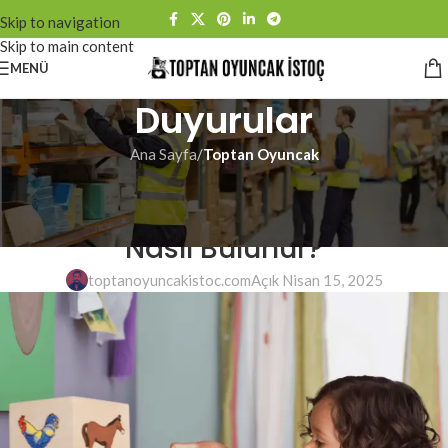
Skip to navigation
Skip to main content
MENÜ
Duyurular
Ana Sayfa
/
Toptan Oyuncak
TOPTAN OYUNCAK
İstoç’ta Oyuncak Toptancısı
Nasıl Bulunur?
toptanoyuncakistoc.com
Açık Nisan 15, 2025