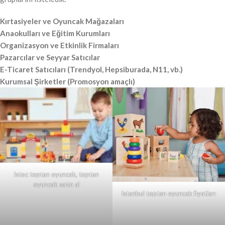
Kırtasiyeler ve Oyuncak Mağazaları
Anaokulları ve Eğitim Kurumları
Organizasyon ve Etkinlik Firmaları
Pazarcılar ve Seyyar Satıcılar
E-Ticaret Satıcıları (Trendyol, Hepsiburada, N11, vb.)
Kurumsal Şirketler (Promosyon amaçlı)
istoc toptan oyuncak, toptan
oyuncak satın al
istanbul toptan oyuncak fiyatları