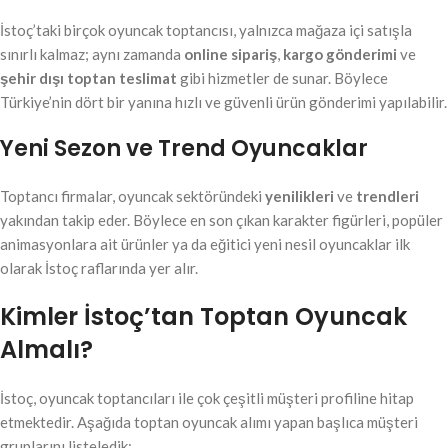
İstoç’taki birçok oyuncak toptancısı, yalnızca mağaza içi satışla
sınırlı kalmaz; aynı zamanda
online sipariş
,
kargo gönderimi
ve
şehir dışı toptan teslimat
gibi hizmetler de sunar. Böylece
Türkiye’nin dört bir yanına hızlı ve güvenli ürün gönderimi yapılabilir.
Yeni Sezon ve Trend Oyuncaklar
Toptancı firmalar, oyuncak sektöründeki
yenilikleri
ve
trendleri
yakından takip eder. Böylece en son çıkan karakter figürleri, popüler
animasyonlara ait ürünler ya da eğitici yeni nesil oyuncaklar ilk
olarak İstoç raflarında yer alır.
Kimler İstoç’tan Toptan Oyuncak
Almalı?
İstoç, oyuncak toptancıları ile çok çeşitli müşteri profiline hitap
etmektedir. Aşağıda toptan oyuncak alımı yapan başlıca müşteri
gruplarını listeledik: