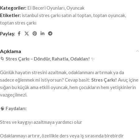
Kategoriler:
El Beceri Oyunları
,
Oyuncak
Etiketler:
istanbul stres çarkı satın al toptan
,
toptan oyuncak
,
toptan stres çarkı
Paylaş:
Açıklama
🌀
Stres Çarkı – Döndür, Rahatla, Odaklan!
✨
Günlük hayatın stresini azaltmak, odaklanmanı artırmak ya da
sadece eğlenmek mi istiyorsun? Cevap basit:
Stres Çarkı!
Avuç içine
sığan bu küçük ama etkili oyuncak, hem çocukların hem yetişkinlerin
vazgeçilmezi.
🧠
Faydaları:
Stres ve kaygıyı azaltmaya yardımcı olur
Odaklanmayı artırır, özellikle ders veya iş sırasında birebirdir