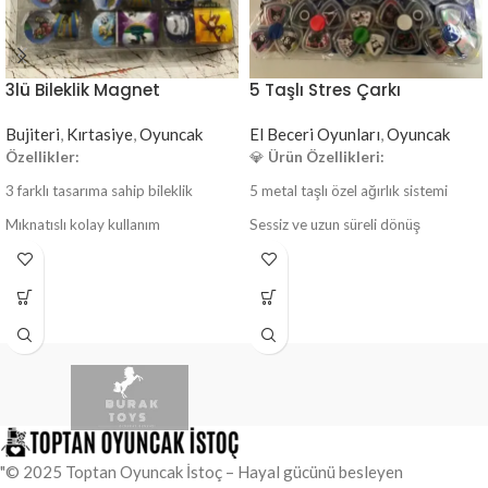
3lü Bileklik Magnet
5 Taşlı Stres Çarkı
Bujiteri
,
Kırtasiye
,
Oyuncak
El Beceri Oyunları
,
Oyuncak
Özellikler:
💎
Ürün Özellikleri:
3 farklı tasarıma sahip bileklik
5 metal taşlı özel ağırlık sistemi
Mıknatıslı kolay kullanım
Sessiz ve uzun süreli dönüş
Çocuklar için güvenli ve kaliteli
Dayanıklı gövde yapısı
malzeme
Renkli ve metalik görünümlü çeşitler
Renkli, eğlenceli ve dikkat çekici
Avuç içine tam oturan ergonomik
3 yaş ve üzeri için uygundur
tasarım
Toptan satışa uygundur. Kırtasiye,
oyuncakçı, market ve hediyelik eşya
mağazaları için ideal bir ürün! Uygun
fiyat, yüksek kar marjı ve hızlı
"© 2025 Toptan Oyuncak İstoç – Hayal gücünü besleyen
teslimat avantajlarıyla.