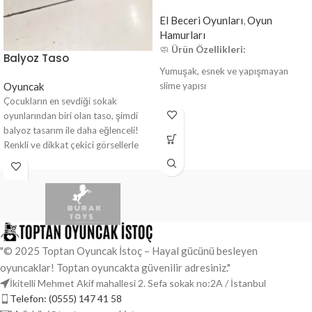
El Beceri Oyunları
,
Oyun
Hamurları
🧼
Ürün Özellikleri:
Balyoz Taso
Yumuşak, esnek ve yapışmayan
slime yapısı
Oyuncak
Çocukların en sevdiği sokak
Renkli külah şeklinde özel ambalaj
oyunlarından biri olan taso, şimdi
Farklı renk ve hafif kokulu çeşitler
balyoz tasarım ile daha eğlenceli!
Renkli ve dikkat çekici görsellerle
Çocukların el becerilerini ve
süslenmiş bu özel balyoz tasolar,
yaratıcılığını geliştirir
arkadaşlar arasında rekabeti artırır
Oynaması rahat, güvenli ve toksik
ve nostaljik oyun keyfini günümüze
olmayan içerik
taşır.
Özellikler:
Dayanıklı plastik malzeme
"© 2025 Toptan Oyuncak İstoç – Hayal gücünü besleyen
oyuncaklar! Toptan oyuncakta güvenilir adresiniz."
Özgün balyoz tasarım
İkitelli Mehmet Akif mahallesi 2. Sefa sokak no:2A / İstanbul
Renkli ve çeşitli karakter baskıları
Telefon: (0555) 147 41 58
Koleksiyon yapmaya uygun