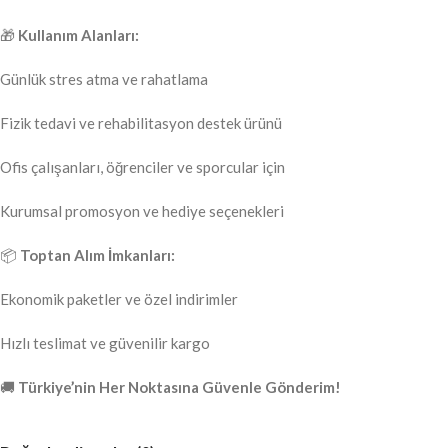
🎁
Kullanım Alanları:
Günlük stres atma ve rahatlama
Fizik tedavi ve rehabilitasyon destek ürünü
Ofis çalışanları, öğrenciler ve sporcular için
Kurumsal promosyon ve hediye seçenekleri
📦
Toptan Alım İmkanları:
Ekonomik paketler ve özel indirimler
Hızlı teslimat ve güvenilir kargo
🚚
Türkiye’nin Her Noktasına Güvenle Gönderim!