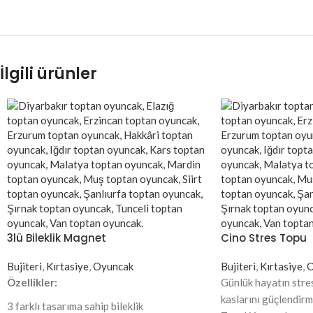
İlgili ürünler
3lü Bileklik Magnet
Cino Stres Topu
Bujiteri
,
Kırtasiye
,
Oyuncak
Bujiteri
,
Kırtasiye
,
O
Özellikler:
Günlük hayatın stres
kaslarını güçlendirm
3 farklı tasarıma sahip bileklik