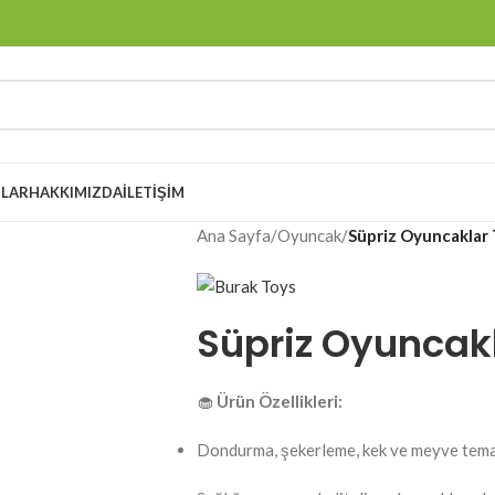
LAR
HAKKIMIZDA
İLETIŞIM
Ana Sayfa
/
Oyuncak
/
Süpriz Oyuncaklar 
Süpriz Oyuncakl
🧁
Ürün Özellikleri:
Dondurma, şekerleme, kek ve meyve tema