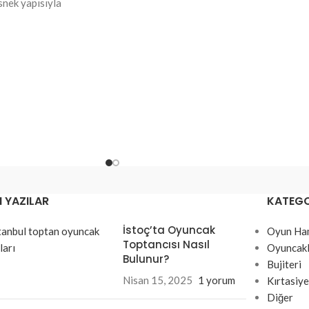
nek yapısıyla
ma sağlayan, taşınabilir
nınızda
tik bir üründür. Ofiste,
esinizi kontrol altına
nıklı silikon malzeme
kt tasarım
s azaltıcı etkili
 YAZILAR
KATEGO
eri
 uygun
İstoç’ta Oyuncak
Oyun Ha
Toptancısı Nasıl
Oyuncakl
Bulunur?
Bujiteri
Nisan 15, 2025
1 yorum
Kırtasiye
Diğer