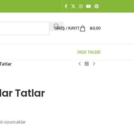
GIRIŞ / KAYIT
₺
0,00
İADE TALEBİ
Tatlar
ar Tatlar
lı oyuncaklar