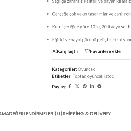
Sağlığa zararsız, kaliteli ve dayanıklı ma
Gerçeğe çok yakın tasarımlar ve canlı ren
Kutu içeriğine göre 10’lu, 20’li veya set h
Eğitici ve hayal gücünü geliştirici rol y
Karşılaştır
Favorilere ekle
Kategoriler:
Oyuncak
Etiketler:
Toptan oyuncak istoc
Paylaş:
AMA
DEĞERLENDIRMELER (0)
SHIPPING & DELIVERY