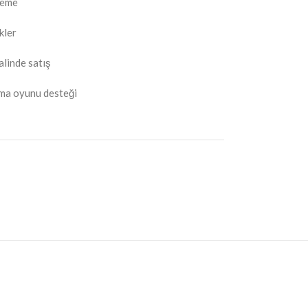
lzeme
kler
alinde satış
apma oyunu desteği