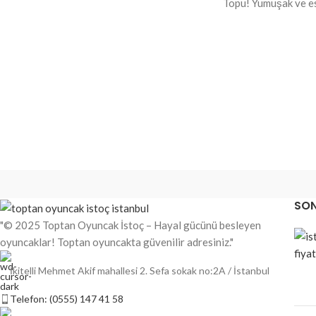
Topu! Yumuşak ve es
Mıknatıslı kolay kullanım
sıkıldığında rahatla
boyutuyla her an ya
Çocuklar için güvenli ve kaliteli malzeme
taşıyabileceğiniz pra
Renkli, eğlenceli ve dikkat çekici
evde veya okulda str
almak için birebirdir.
3 yaş ve üzeri için uygundur
Özellikler:
Toptan satışa uygundur. Kırtasiye,
oyuncakçı, market ve hediyelik eşya
Yüksek kaliteli, daya
mağazaları için ideal bir ürün! Uygun fiyat,
Ergonomik ve kompa
yüksek kar marjı ve hızlı teslimat
avantajlarıyla.
Kas gevşetici ve stre
SON
Farklı renk seçenekl
"© 2025 Toptan Oyuncak İstoç – Hayal gücünü besleyen
Tüm yaş gruplarına
oyuncaklar! Toptan oyuncakta güvenilir adresiniz."
İkitelli Mehmet Akif mahallesi 2. Sefa sokak no:2A / İstanbul
Telefon: (0555) 147 41 58