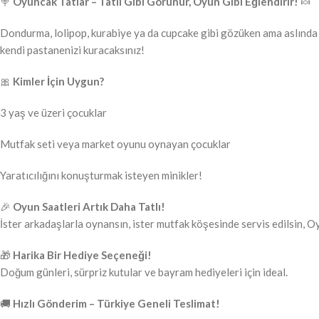
🍭
Oyuncak Tatlar – Tatlı Gibi Görünür, Oyun Gibi Eğlendirir!
🍬
Dondurma, lolipop, kurabiye ya da cupcake gibi gözüken ama aslında 
kendi pastanenizi kuracaksınız!
🎀
Kimler İçin Uygun?
3 yaş ve üzeri çocuklar
Mutfak seti veya market oyunu oynayan çocuklar
Yaratıcılığını konuşturmak isteyen minikler!
🎉
Oyun Saatleri Artık Daha Tatlı!
İster arkadaşlarla oynansın, ister mutfak köşesinde servis edilsin, O
🎁
Harika Bir Hediye Seçeneği!
Doğum günleri, sürpriz kutular ve bayram hediyeleri için ideal.
🚚
Hızlı Gönderim – Türkiye Geneli Teslimat!