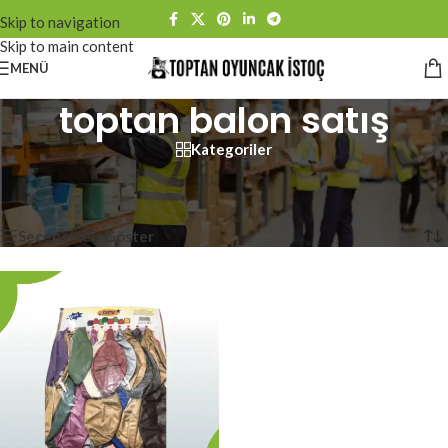
Skip to navigation
Skip to main content
MENÜ
toptan balon satış
Kategoriler
Ana Sayfa
/
Ürünler “toptan balon satış” olarak etiketlendi
Tek bir sonuç gösteriliyor
Seçenekleri Göster