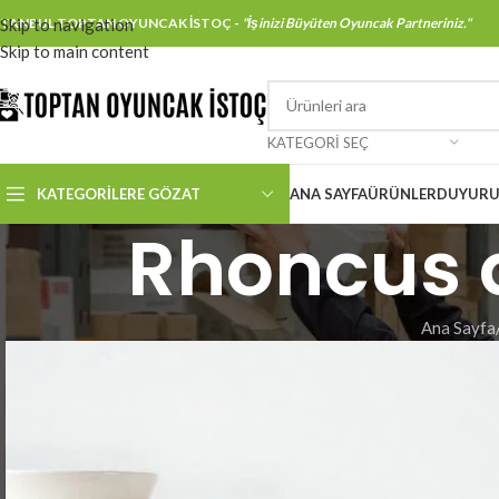
STANBUL TOPTAN OYUNCAK İSTOÇ -
Skip to navigation
"İşinizi Büyüten Oyuncak Partneriniz."
Skip to main content
KATEGORI SEÇ
KATEGORILERE GÖZAT
ANA SAYFA
ÜRÜNLER
DUYURU
Rhoncus q
Ana Sayfa