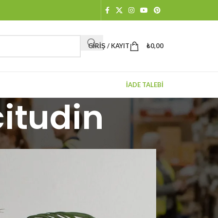
GIRIŞ / KAYIT
₺
0,00
İADE TALEBİ
itudin