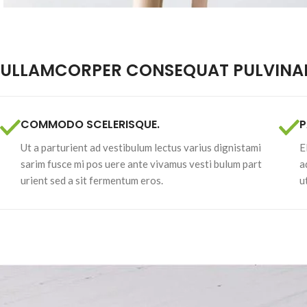
ULLAMCORPER CONSEQUAT PULVINAR
COMMODO SCELERISQUE.
P
Ut a parturient ad vestibulum lectus varius dignistami
E
sarim fusce mi pos uere ante vivamus vesti bulum part
a
urient sed a sit fermentum eros.
u