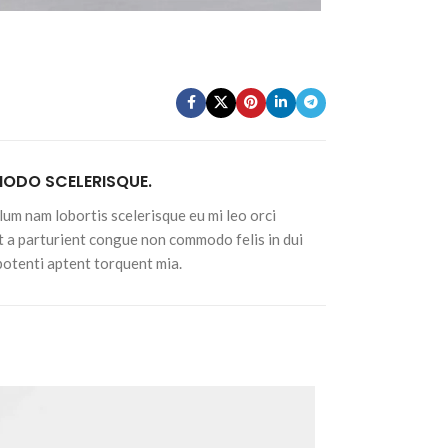
DO SCELERISQUE.
lum nam lobortis scelerisque eu mi leo orci
t a parturient congue non commodo felis in dui
 potenti aptent torquent mia.