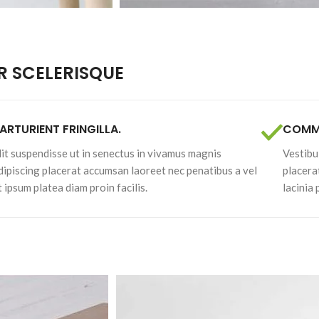
 SCELERISQUE
ARTURIENT FRINGILLA.
COMMO
lit suspendisse ut in senectus in vivamus magnis
Vestibu
dipiscing placerat accumsan laoreet nec penatibus a vel
placera
t ipsum platea diam proin facilis.
lacinia